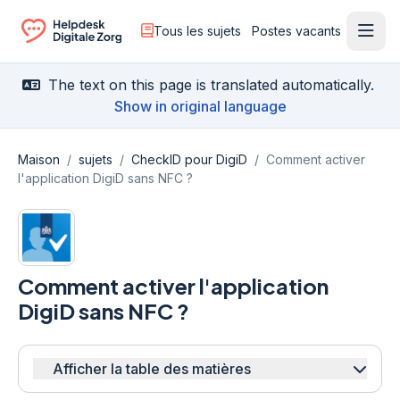
Tous les sujets
Postes vacants
Ouvr
Ga naar de homepagina
The text on this page is translated automatically.
Show in original language
Maison
/
sujets
/
CheckID pour DigiD
/
Comment activer
l'application DigiD sans NFC ?
Comment activer l'application
DigiD sans NFC ?
Afficher la table des matières