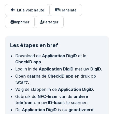
Lit à voix haute
Translate
Imprimer
Partager
Les étapes en bref
Download de
Application DigiD
et le
CheckID app
.
Log in in de
Application DigiD
met uw
DigiD
.
Open daarna de
CheckID app
en druk op
‘
Start
'.
Volg de stappen in de
Application DigiD
.
Gebruik de
NFC-lezer
van de
andere
telefoon
om uw
ID-kaart
te scannen.
De
Application DigiD
is nu
geactiveerd
.