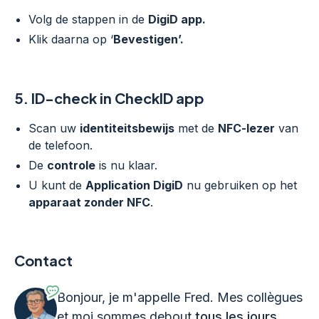
Volg de stappen in de
DigiD app.
Klik daarna op ‘
Bevestigen’.
5.
ID-check in CheckID app
Scan uw
identiteitsbewijs
met de
NFC-lezer
van
de telefoon.
De
controle
is nu klaar.
U kunt de
Application DigiD
nu gebruiken op het
apparaat zonder NFC
.
Contact
Bonjour, je m'appelle Fred. Mes collègues
et moi sommes debout
tous les jours