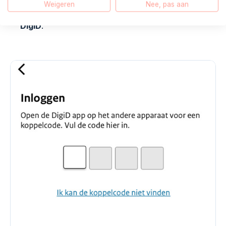
Weigeren
Nee, pas aan
Vul de
koppelcode
in die u ziet in de
Application
DigiD
.