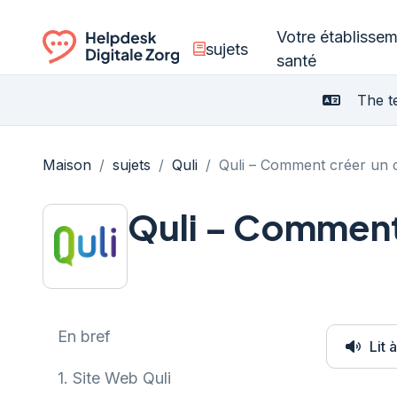
Votre établisse
sujets
santé
Ga naar de homepagina
The te
Maison
/
sujets
/
Quli
/
Quli – Comment créer un 
Quli – Comment
En bref
Lit 
1.
Site Web Quli