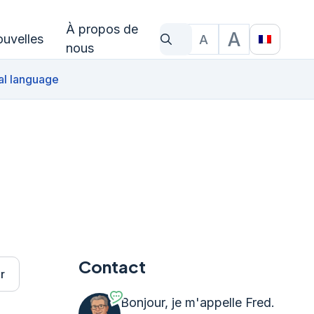
À propos de
A
uvelles
A
Qu'est-ce que tu cherches?
Taille du texte
Translat
nous
al language
Contact
r
Bonjour, je m'appelle Fred.