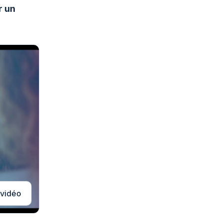
r un
 vidéo