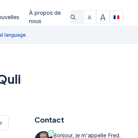
À propos de
A
uvelles
A
Qu'est-ce que tu cherches?
Taille du texte
Translat
nous
al language
Quli
Contact
r
Bonjour, je m'appelle Fred.