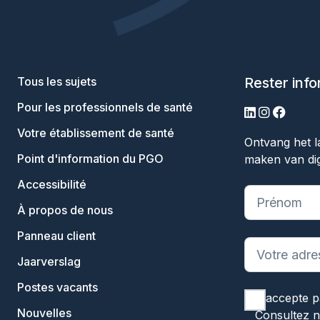
Tous les sujets
Rester inf
Pour les professionnels de santé
LinkedIn
Instagram
Facebo
Votre établissement de santé
Ontvang het l
Point d'information du PGO
maken van dig
Accessibilité
"
*
" indique 
À propos de nous
Panneau client
Jaarverslag
Postes vacants
J'accepte p
Nouvelles
Consultez 