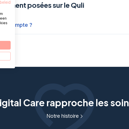
beleid
emment posées sur le Quli
om
 een
okies
r un compte ?
gital Care rapproche les soin
Notre histoire