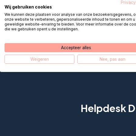
Privacy
Questions fréqu
Wij gebruiken cookies
We kunnen deze plaatsen voor analyse van onze bezoekersgegevens, 
onze website te verbeteren, gepersonaliseerde inhoud te tonen en om u
geweldige website-ervaring te bieden. Voor meer informatie over de co
Quli – Comment crée
die we gebruiken opent u de instellingen.
Accepteer alles
Weigeren
Nee, pas aan
Helpdesk Di