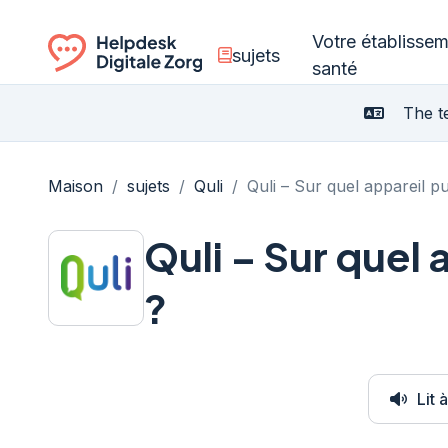
Votre établisse
sujets
santé
Ga naar de homepagina
The te
Maison
/
sujets
/
Quli
/
Quli – Sur quel appareil pui
Quli – Sur quel a
?
Lit 