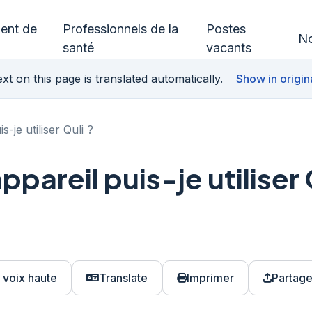
ment de
Professionnels de la
Postes
No
santé
vacants
xt on this page is translated automatically.
Show in origin
s-je utiliser Quli ?
ppareil puis-je utiliser 
à voix haute
Translate
Imprimer
Partage