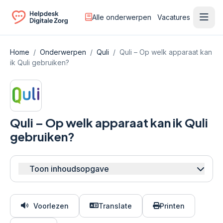
Alle onderwerpen
Vacatures
Ope
Ga naar de homepagina
Home
/
Onderwerpen
/
Quli
/
Quli – Op welk apparaat kan
ik Quli gebruiken?
Quli – Op welk apparaat kan ik Quli
gebruiken?
Toon inhoudsopgave
Voorlezen
Translate
Printen