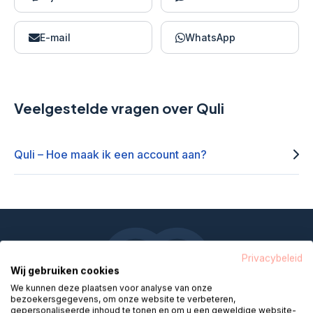
E-mail
WhatsApp
Veelgestelde vragen over Quli
Quli – Hoe maak ik een account aan?
Helpdesk Digitale Zorg maakt zorg
Privacybeleid
op afstand dichtbij
Wij gebruiken cookies
We kunnen deze plaatsen voor analyse van onze
bezoekersgegevens, om onze website te verbeteren,
Ons verhaal
gepersonaliseerde inhoud te tonen en om u een geweldige website-