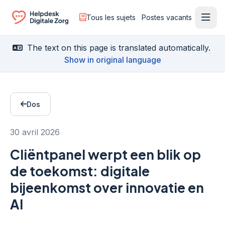
Tous les sujets
Postes vacants
Ouvr
Ga naar de homepagina
The text on this page is translated automatically.
Show in original language
Dos
30 avril 2026
Cliëntpanel werpt een blik op
de toekomst: digitale
bijeenkomst over innovatie en
AI