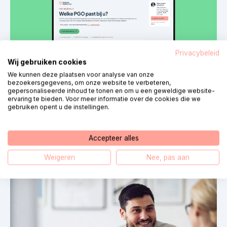
Privacybeleid
Wij gebruiken cookies
We kunnen deze plaatsen voor analyse van onze
bezoekersgegevens, om onze website te verbeteren,
gepersonaliseerde inhoud te tonen en om u een geweldige website-
ervaring te bieden. Voor meer informatie over de cookies die we
gebruiken opent u de instellingen.
Nouvelles
5 août 2026
Vernieuwde PGO-keuzehulp helpt
Accepteer alles
mensen bij het vinden van een passende
Weigeren
Nee, pas aan
persoonlijke gezondheidsomgeving