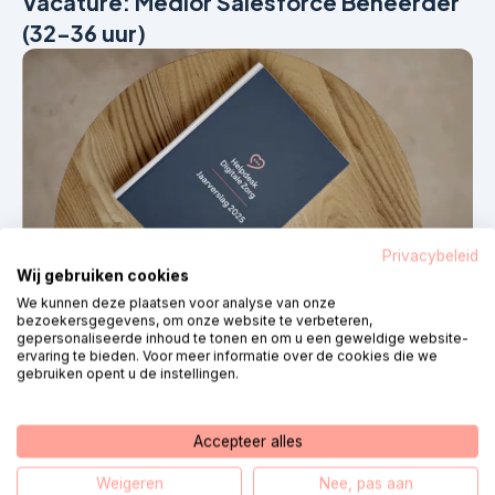
Vacature: Medior Salesforce Beheerder
(32-36 uur)
Privacybeleid
Wij gebruiken cookies
We kunnen deze plaatsen voor analyse van onze
bezoekersgegevens, om onze website te verbeteren,
Nouvelles
30 juillet 2026
gepersonaliseerde inhoud te tonen en om u een geweldige website-
Terugblik op een jaar vol impact: ons
ervaring te bieden. Voor meer informatie over de cookies die we
gebruiken opent u de instellingen.
jaarverslag 2025 staat online
Accepteer alles
Weigeren
Nee, pas aan