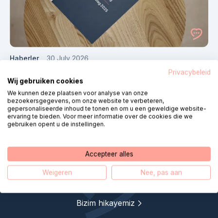
Haberler
30 July 2026
Terugblik op een jaar vol impact: ons
Privacybeleid
Wij gebruiken cookies
jaarverslag 2025 staat online
We kunnen deze plaatsen voor analyse van onze
bezoekersgegevens, om onze website te verbeteren,
gepersonaliseerde inhoud te tonen en om u een geweldige website-
ervaring te bieden. Voor meer informatie over de cookies die we
gebruiken opent u de instellingen.
Yardım Masası Dijital Bakım,
Accepteer alles
uzaktan bakımı daha da
Weigeren
Nee, pas aan
yakınlaştırıyor
Bizim hikayemiz