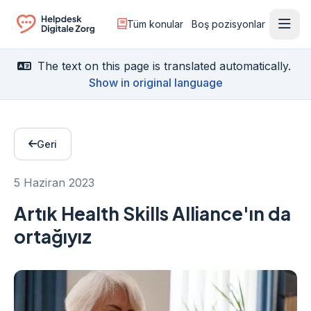
Tüm konular
Boş pozisyonlar
Menü
Ga naar de homepagina
The text on this page is translated automatically.
Show in original language
Geri
5 Haziran 2023
Artık Health Skills Alliance'ın da
ortağıyız