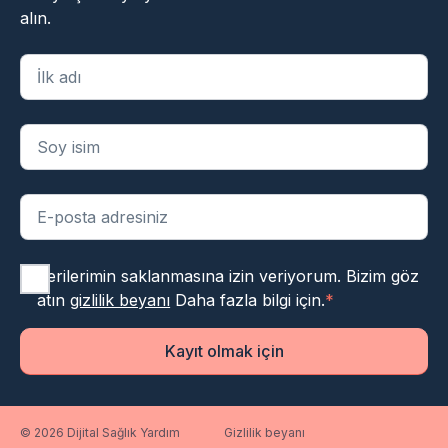
alın.
"
*
" zorunlu alanları belirtir
Verilerimin saklanmasına izin veriyorum. Bizim göz
atın
gizlilik beyanı
Daha fazla bilgi için.
*
Kayıt olmak için
© 2026 Dijital Sağlık Yardım
Gizlilik beyanı