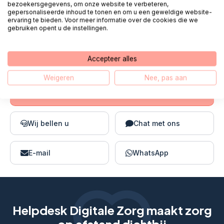
bezoekersgegevens, om onze website te verbeteren,
Contact
gepersonaliseerde inhoud te tonen en om u een geweldige website-
ervaring te bieden. Voor meer informatie over de cookies die we
gebruiken opent u de instellingen.
Hallo, mijn naam is Fred. Mijn collega’s en
ik staan
elke werkdag van 08:00 - 18:00
voor u klaar.
Accepteer alles
Weigeren
Nee, pas aan
Bel 085 - 303 49 59
Wij bellen u
Chat met ons
E-mail
WhatsApp
Helpdesk Digitale Zorg maakt zorg