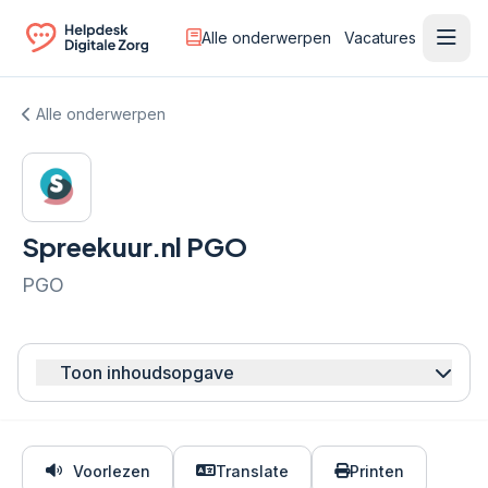
Alle onderwerpen
Vacatures
Ope
Ga naar de homepagina
Alle onderwerpen
Spreekuur.nl PGO
PGO
Toon inhoudsopgave
Voorlezen
Translate
Printen