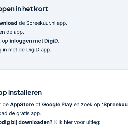
pen in het kort
wnload
de Spreekuur.nl app.
en de app.
k op
inloggen met DigiD.
 in met de DigiD app.
p installeren
r de
AppStore
of
Google Play
en zoek op
‘Spreekuur
ad de gratis app.
odig bij downloaden?
Klik hier voor uitleg: