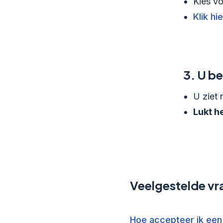
Kies vo
Klik hi
3.
U be
U ziet 
Lukt h
Veelgestelde vr
Hoe accepteer ik een 