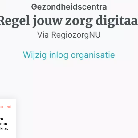
beleid
om
 een
okies