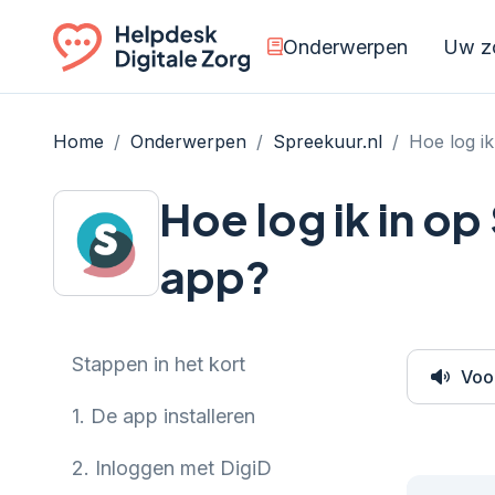
Onderwerpen
Uw zo
Ga naar de homepagina
Home
/
Onderwerpen
/
Spreekuur.nl
/
Hoe log i
Hoe log ik in o
app?
Stappen in het kort
Voo
1.
De app installeren
2.
Inloggen met DigiD