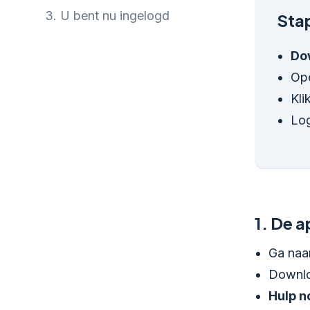
3.
U bent nu ingelogd
Stap
Do
Op
Kli
Log
1.
De ap
Ga naa
Downlo
Hulp n