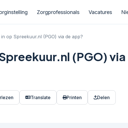
rginstelling
Zorgprofessionals
Vacatures
Ni
k in op Spreekuur.nl (PGO) via de app?
p Spreekuur.nl (PGO) via
rlezen
Translate
Printen
Delen