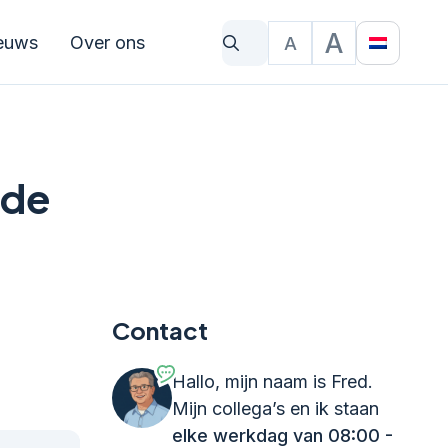
A
euws
Over ons
A
Waar bent u naar op zoek?
Tekstgrootte
Translat
 de
Contact
Hallo, mijn naam is Fred.
Mijn collega’s en ik staan
elke werkdag van 08:00 -