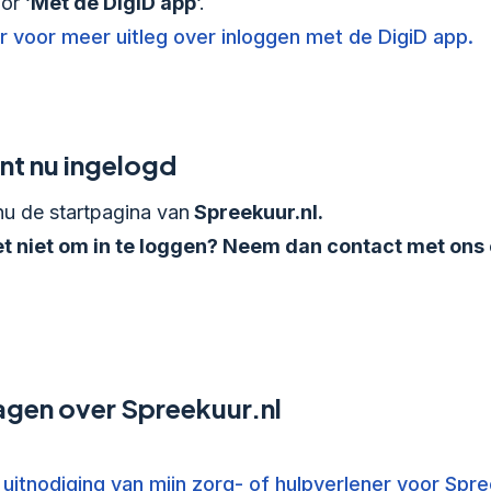
or ‘
Met de DigiD app
‘.
er voor meer uitleg over inloggen met de DigiD app.
nt nu ingelogd
nu de startpagina van
Spreekuur.nl.
et niet om in te loggen? Neem dan contact met ons 
agen over Spreekuur.nl
uitnodiging van mijn zorg- of hulpverlener voor Spre