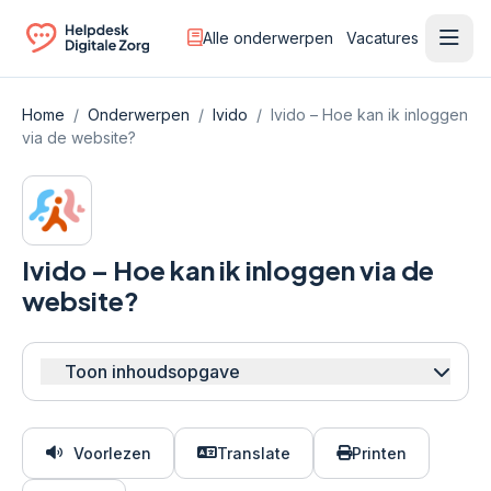
Alle onderwerpen
Vacatures
Ope
Ga naar de homepagina
Home
/
Onderwerpen
/
Ivido
/
Ivido – Hoe kan ik inloggen
via de website?
Ivido – Hoe kan ik inloggen via de
website?
Toon inhoudsopgave
Voorlezen
Translate
Printen