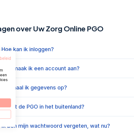
agen over Uw Zorg Online PGO
 Hoe kan ik inloggen?
beleid
 Hoe maak ik een account aan?
om
 een
okies
 Hoe haal ik gegevens op?
 Werkt de PGO in het buitenland?
 Ik ben mijn wachtwoord vergeten, wat nu?