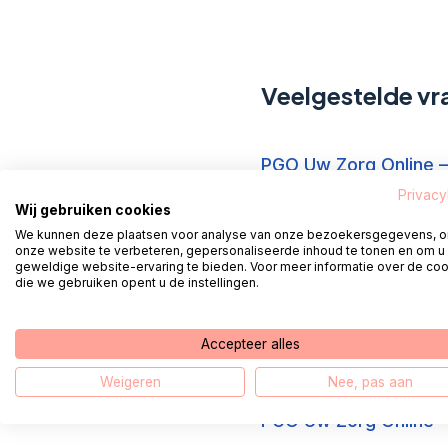
Veelgestelde vr
PGO Uw Zorg Online –
Privacy
Wij gebruiken cookies
PGO Uw Zorg Online –
We kunnen deze plaatsen voor analyse van onze bezoekersgegevens, 
onze website te verbeteren, gepersonaliseerde inhoud te tonen en om u
geweldige website-ervaring te bieden. Voor meer informatie over de co
die we gebruiken opent u de instellingen.
PGO Uw Zorg Online –
Accepteer alles
PGO Uw Zorg Online –
Weigeren
Nee, pas aan
PGO Uw Zorg Online –