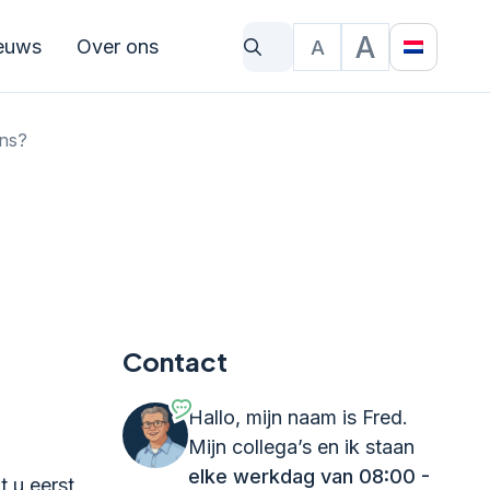
A
euws
Over ons
A
Waar bent u naar op zoek?
Tekstgrootte
Translat
ens?
Contact
Hallo, mijn naam is Fred.
Mijn collega’s en ik staan
elke werkdag van 08:00 -
 u eerst