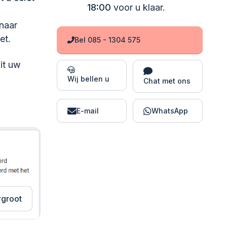
18:00
voor u klaar.
 naar
et.
Bel 085 - 1304 575
it uw
Wij bellen u
Chat met ons
E-mail
WhatsApp
rgroot