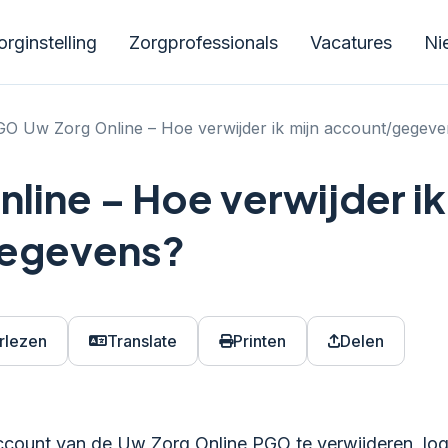
rginstelling
Zorgprofessionals
Vacatures
Ni
O Uw Zorg Online – Hoe verwijder ik mijn account/gegev
line – Hoe verwijder ik
gegevens?
rlezen
Translate
Printen
Delen
ount van de Uw Zorg Online PGO te verwijderen, logt