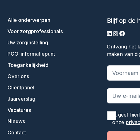
Alle onderwerpen
Blijf op de
Voor zorgprofessionals
linkedin
instagram
facebo
Uw zorginstelling
Ontvang het l
PGO-informatiepunt
maken van dig
Toegankelijkheid
"
*
" geeft ve
Over ons
Cliëntpanel
Jaarverslag
Vacatures
Ik geef hie
Nieuws
onze
priva
Contact