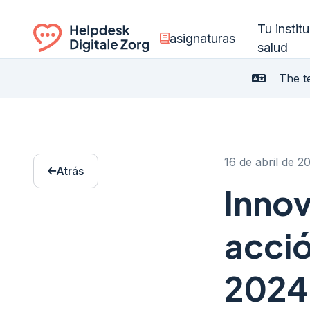
Tu instit
asignaturas
salud
Ga naar de homepagina
The te
16 de abril de 2
Atrás
Innov
acció
2024