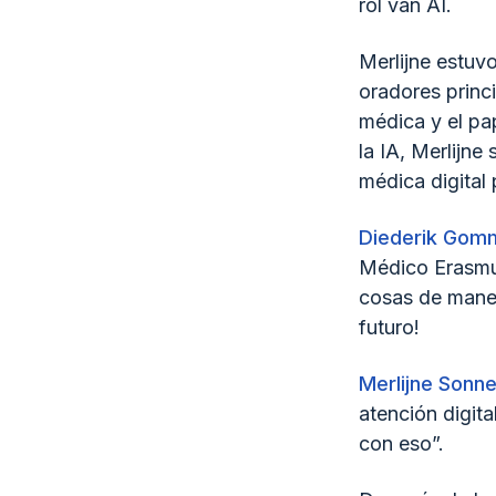
rol van AI.
Merlijne estuv
oradores princ
médica y el pa
la IA, Merlijne
médica digital 
Diederik Gom
Médico Erasmu
cosas de manera
futuro!
Merlijne Sonn
atención digit
con eso”.