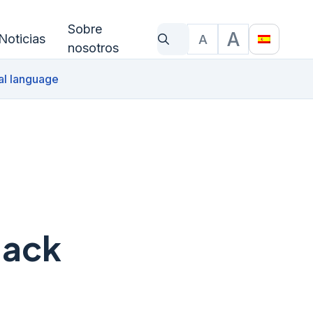
Sobre
A
Noticias
A
¿Qué estás buscando?
Tamano del texto
Translat
nosotros
al language
Hack