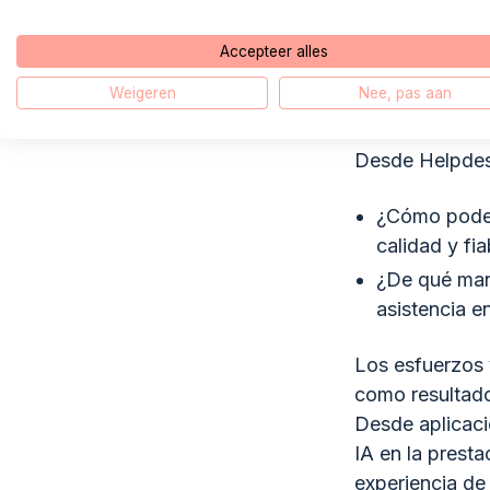
Bajo la direcc
Accepteer alles
profesionales 
Weigeren
Nee, pas aan
Desde Helpdesk
¿Cómo podemo
calidad y fia
¿De qué mane
asistencia en
Los esfuerzos 
como resultado
Desde aplicaci
IA en la presta
experiencia de