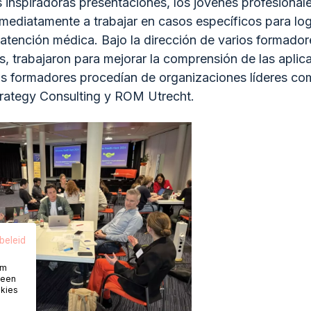
 inspiradoras presentaciones, los jóvenes profesiona
ediatamente a trabajar en casos específicos para log
a atención médica. Bajo la dirección de varios formador
, trabajaron para mejorar la comprensión de las aplic
tos formadores procedían de organizaciones líderes c
rategy Consulting y ROM Utrecht.
beleid
om
 een
okies