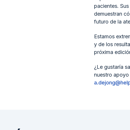
pacientes. Sus 
demuestran cóm
futuro de la a
Estamos extrem
y de los resul
próxima edició
¿Le gustaría s
nuestro apoyo 
a.dejong@help