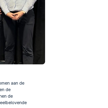
nomen aan de
en de
nen de
veelbelovende