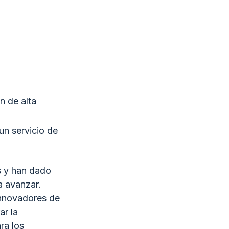
n de alta
un servicio de
s y han dado
a avanzar.
innovadores de
ar la
ra los