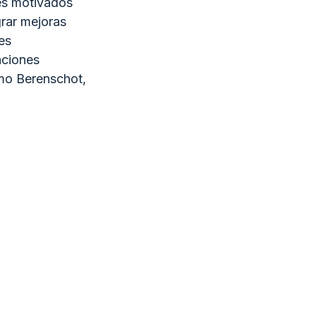
les motivados
rar mejoras
es
aciones
omo Berenschot,