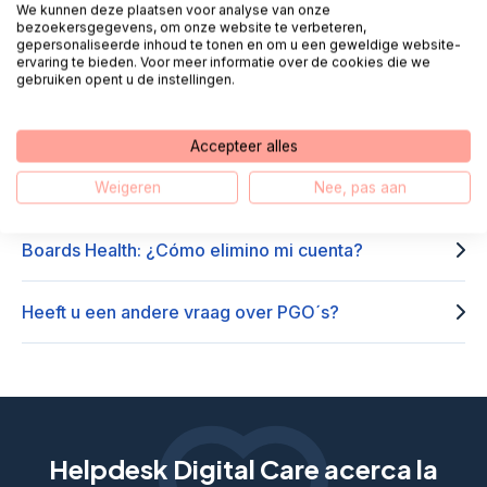
Boards Health: ¿Cómo puedo iniciar sesión a través
We kunnen deze plaatsen voor analyse van onze
bezoekersgegevens, om onze website te verbeteren,
de la aplicación?
gepersonaliseerde inhoud te tonen en om u een geweldige website-
ervaring te bieden. Voor meer informatie over de cookies die we
gebruiken opent u de instellingen.
Boards Health – Olvidé mi contraseña, ¿y ahora qué?
Accepteer alles
Boards Health: Olvidé el código de mi aplicación
Boards, ¿ahora qué?
Weigeren
Nee, pas aan
Boards Health: ¿Cómo elimino mi cuenta?
Heeft u een andere vraag over PGO´s?
Helpdesk Digital Care acerca la