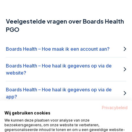
Veelgestelde vragen over Boards Health
PGO
Boards Health – Hoe maak ik een account aan?
Boards Health – Hoe haal ik gegevens op via de
website?
Boards Health – Hoe haal ik gegevens op via de
app?
Privacybeleid
Boards Health – Hoe kan ik inloggen via de app?
Wij gebruiken cookies
We kunnen deze plaatsen voor analyse van onze
bezoekersgegevens, om onze website te verbeteren,
Boards Health – Ik ben mijn wachtwoord vergeten,
gepersonaliseerde inhoud te tonen en om u een geweldige website-