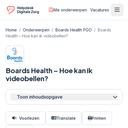
Alle onderwerpen
Vacatures
Ope
Ga naar de homepagina
Home
/
Onderwerpen
/
Boards Health PGO
/
Boards
Health – Hoe kan ik videobellen?
Boards Health – Hoe kan ik
videobellen?
Toon inhoudsopgave
Voorlezen
Translate
Printen