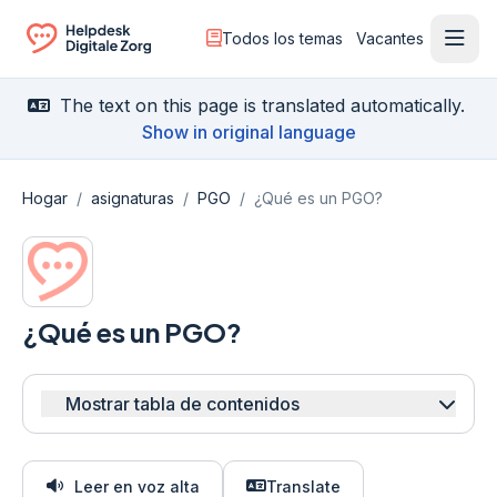
Todos los temas
Vacantes
Menú
Ga naar de homepagina
The text on this page is translated automatically.
Show in original language
Hogar
/
asignaturas
/
PGO
/
¿Qué es un PGO?
¿Qué es un PGO?
Mostrar tabla de contenidos
Leer en voz alta
Translate