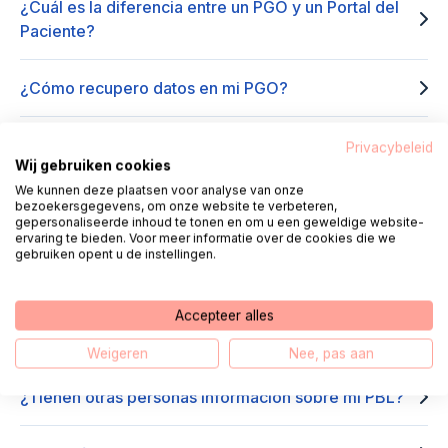
¿Cuál es la diferencia entre un PGO y un Portal del
Paciente?
¿Cómo recupero datos en mi PGO?
¿Cómo sé qué PBL usar?
Privacybeleid
Wij gebruiken cookies
We kunnen deze plaatsen voor analyse van onze
¿Por qué tengo que iniciar sesión usando DigiD y
bezoekersgegevens, om onze website te verbeteren,
gepersonaliseerde inhoud te tonen en om u een geweldige website-
prueba de identidad?
ervaring te bieden. Voor meer informatie over de cookies die we
gebruiken opent u de instellingen.
¿Importa qué PBL uso?
Accepteer alles
¿Qué tan seguro es usar un PGO?
Weigeren
Nee, pas aan
¿Tienen otras personas información sobre mi PBL?