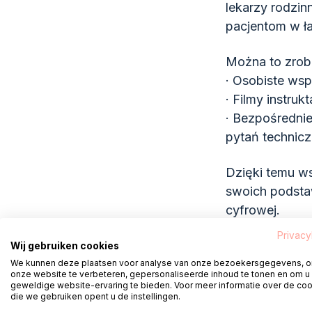
lekarzy rodzin
pacjentom w ł
Można to zrob
· Osobiste wspa
· Filmy instruk
· Bezpośredni
pytań technic
Dzięki temu ws
swoich podstaw
cyfrowej.
Privacy
Wspólne w
Wij gebruiken cookies
We kunnen deze plaatsen voor analyse van onze bezoekersgegevens, 
„W Huiz
onze website te verbeteren, gepersonaliseerde inhoud te tonen en om u
geweldige website-ervaring te bieden. Voor meer informatie over de co
die we gebruiken opent u de instellingen.
e-zdrow