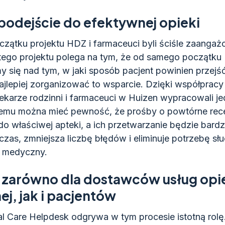
odejście do efektywnej opieki
ątku projektu HDZ i farmaceuci byli ściśle zaangaż
ego projektu polega na tym, że od samego początku
y się nad tym, w jaki sposób pacjent powinien przejś
najlepiej zorganizować to wsparcie. Dzięki współpracy
karze rodzinni i farmaceuci w Huizen wypracowali je
temu można mieć pewność, że prośby o powtórne rece
o właściwej apteki, a ich przetwarzanie będzie bardz
zas, zmniejsza liczbę błędów i eliminuje potrzebę słu
l medyczny.
 zarówno dla dostawców usług opi
j, jak i pacjentów
al Care Helpdesk odgrywa w tym procesie istotną rolę