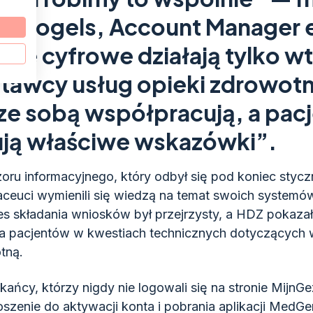
ostvogels, Account Manager 
cje cyfrowe działają tylko w
tawcy usług opieki zdrowotn
ze sobą współpracują, a pacj
ją właściwe wskazówki”.
ru informacyjnego, który odbył się pod koniec styczn
maceuci wymienili się wiedzą na temat swoich system
s składania wniosków był przejrzysty, a HDZ pokazało
a pacjentów w kwestiach technicznych dotyczących
tną.
ańcy, którzy nigdy nie logowali się na stronie MijnGe
oszenie do aktywacji konta i pobrania aplikacji Med