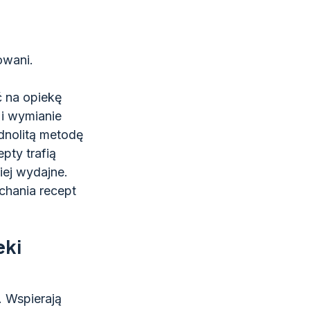
owani.
ć na opiekę
 i wymianie
dnolitą metodę
pty trafią
iej wydajne.
chania recept
eki
. Wspierają