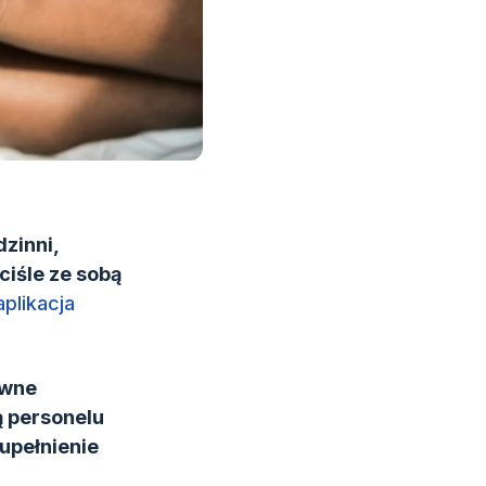
zinni,
ciśle ze sobą
aplikacja
owne
ą personelu
upełnienie