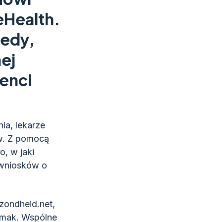
eHealth.
tedy,
ej
enci
ia, lekarze
ów. Z pomocą
, w jaki
 wniosków o
zondheid.net,
Gemak. Wspólne