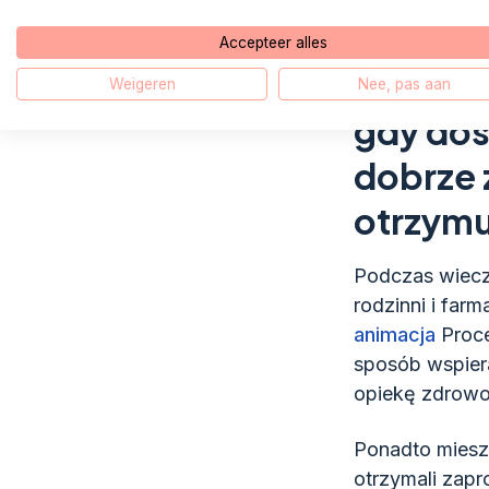
Joris O
Accepteer alles
„Innowa
Weigeren
Nee, pas aan
gdy dos
dobrze 
otrzymu
Podczas wieczo
rodzinni i far
animacja
Proce
sposób wspier
opiekę zdrowo
Ponadto mieszk
otrzymali zapr