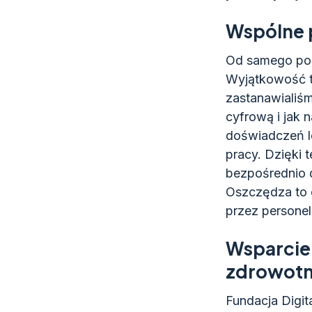
Wspólne p
Od samego pocz
Wyjątkowość t
zastanawialiśm
cyfrową i jak 
doświadczeń le
pracy. Dzięki 
bezpośrednio d
Oszczędza to c
przez persone
Wsparcie
zdrowotne
Fundacja Digit