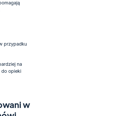
 pomagają
.
 w przypadku
bardziej na
 do opieki
owani w
mówi