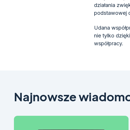
działania zwię
podstawowej o
Udana współpr
nie tylko dzię
współpracy.
Najnowsze wiadomo