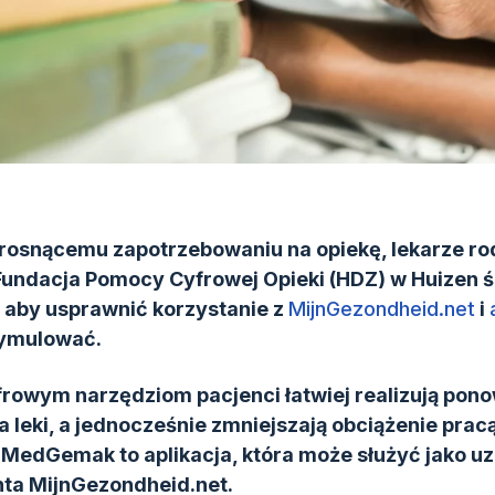
rosnącemu zapotrzebowaniu na opiekę, lekarze rod
Fundacja Pomocy Cyfrowej Opieki (HDZ) w Huizen ś
 aby usprawnić korzystanie z
MijnGezondheid.net
i
ymulować.
frowym narzędziom pacjenci łatwiej realizują pon
 leki, a jednocześnie zmniejszają obciążenie prac
edGemak to aplikacja, która może służyć jako uz
nta MijnGezondheid.net.