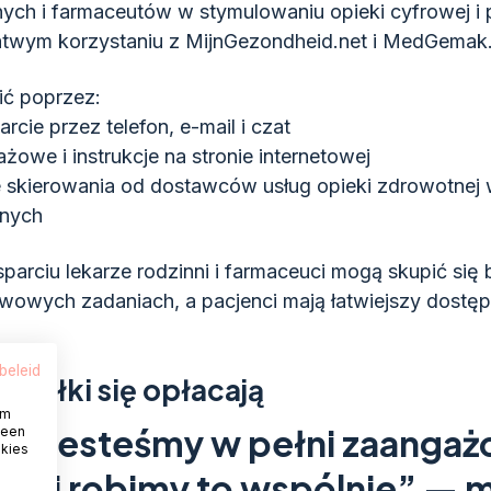
nych i farmaceutów w stymulowaniu opieki cyfrowej i
atwym korzystaniu z MijnGezondheid.net i MedGemak
ić poprzez:
rcie przez telefon, e-mail i czat
tażowe i instrukcje na stronie internetowej
e skierowania od dostawców usług opieki zdrowotnej
znych
parciu lekarze rodzinni i farmaceuci mogą skupić się 
owych zadaniach, a pacjenci mają łatwiejszy dostęp
beleid
ysiłki się opłacają
om
en jesteśmy w pełni zaangaż
 een
okies
ie i robimy to wspólnie” — 