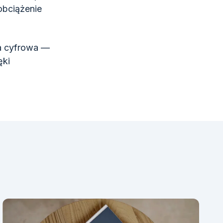
obciążenie
a cyfrowa —
ęki