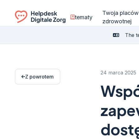
Twoja placów
tematy
zdrowotnej
Ga naar de homepagina
The te
24 marca 2025
Z powrotem
Wspó
zape
dostę