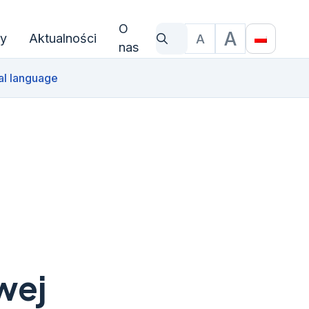
O
A
y
Aktualności
A
Czego szukasz?
Rozmiar czcionki
Translat
nas
al language
wej