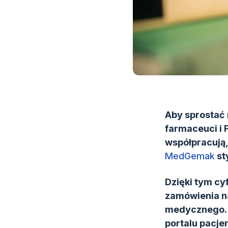
Aby sprostać 
farmaceuci i 
współpracują,
MedGemak
st
Dzięki tym cy
zamówienia na
medycznego. M
portalu pacje