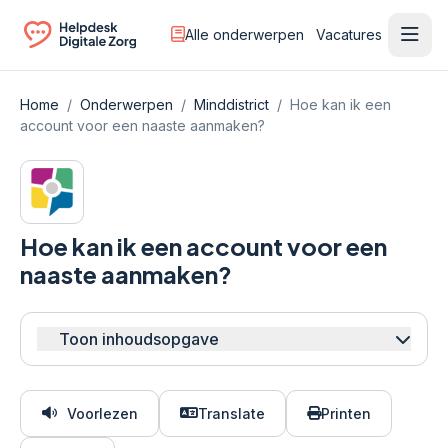
Alle onderwerpen
Vacatures
Ope
Ga naar de homepagina
Home
/
Onderwerpen
/
Minddistrict
/
Hoe kan ik een
account voor een naaste aanmaken?
Hoe kan ik een account voor een
naaste aanmaken?
Toon inhoudsopgave
Voorlezen
Translate
Printen