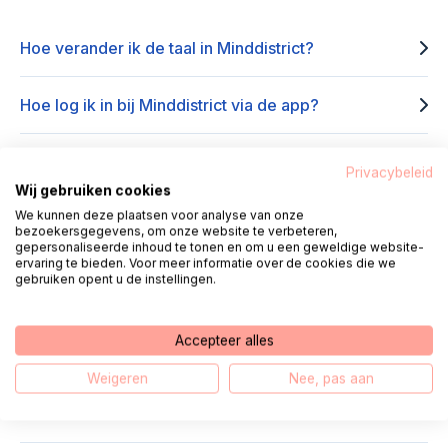
Hoe verander ik de taal in Minddistrict?
Hoe log ik in bij Minddistrict via de app?
Hoe krijg ik een Minddistrict account?
Privacybeleid
Wij gebruiken cookies
We kunnen deze plaatsen voor analyse van onze
Hoe log ik in bij Minddistrict via het internet?
bezoekersgegevens, om onze website te verbeteren,
gepersonaliseerde inhoud te tonen en om u een geweldige website-
ervaring te bieden. Voor meer informatie over de cookies die we
Wat kan ik allemaal met Minddistrict?
gebruiken opent u de instellingen.
Hoe kan ik videobellen via Minddistrict?
Accepteer alles
Weigeren
Nee, pas aan
Hoe deel ik mijn scherm tijdens het beeldbellen via
Minddistrict?