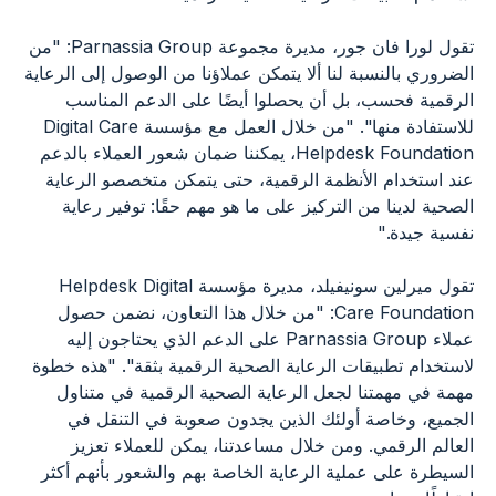
تقول لورا فان جور، مديرة مجموعة Parnassia Group: "من
الضروري بالنسبة لنا ألا يتمكن عملاؤنا من الوصول إلى الرعاية
الرقمية فحسب، بل أن يحصلوا أيضًا على الدعم المناسب
للاستفادة منها". "من خلال العمل مع مؤسسة Digital Care
Helpdesk Foundation، يمكننا ضمان شعور العملاء بالدعم
عند استخدام الأنظمة الرقمية، حتى يتمكن متخصصو الرعاية
الصحية لدينا من التركيز على ما هو مهم حقًا: توفير رعاية
نفسية جيدة."
تقول ميرلين سونيفيلد، مديرة مؤسسة Helpdesk Digital
Care Foundation: "من خلال هذا التعاون، نضمن حصول
عملاء Parnassia Group على الدعم الذي يحتاجون إليه
لاستخدام تطبيقات الرعاية الصحية الرقمية بثقة". "هذه خطوة
مهمة في مهمتنا لجعل الرعاية الصحية الرقمية في متناول
الجميع، وخاصة أولئك الذين يجدون صعوبة في التنقل في
العالم الرقمي. ومن خلال مساعدتنا، يمكن للعملاء تعزيز
السيطرة على عملية الرعاية الخاصة بهم والشعور بأنهم أكثر