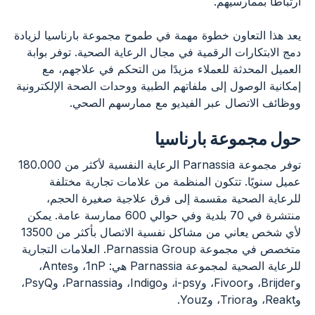
ارتباطًا بممارسيهم.
يعد هذا التعاون خطوة مهمة في طموح مجموعة بارناسيا لزيادة
دمج الابتكارات الرقمية في مجال الرعاية الصحية. توفر بوابة
العميل المحدثة للعملاء مزيدًا من التحكم في علاجهم، مع
إمكانية الوصول إلى ملفاتهم الطبية ووحدات الصحة الإلكترونية
ووظائف الاتصال عبر الفيديو مع ممارسهم الصحي.
حول مجموعة بارناسيا
توفر مجموعة Parnassia الرعاية النفسية لأكثر من 180.000
عميل سنويًا. تتكون المنظمة من علامات تجارية مختلفة
للرعاية الصحية مقسمة إلى فرق علاجية صغيرة الحجم،
منتشرة في 70 بلدية وفي حوالي 600 ممارسة عامة. يمكن
لأي شخص يعاني من مشاكل نفسية الاتصال بأكثر من 13500
متخصص في مجموعة Parnassia Group. العلامات التجارية
للرعاية الصحية لمجموعة Parnassia هي: 1nP، وAntes،
وBrijder، وFivoor، وi-psy، وIndigo، وParnassia، وPsyQ،
وReakt، وTriora، وYouz.