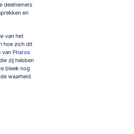
ze deelnemers
esprekken en
ie van het
n hoe zich dit
n van
Pharos
die zij hebben
eze bleek nog
j de waarheid