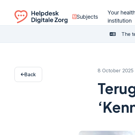
Your healt
Subjects
institution
Ga naar de homepagina
The te
8 October 2025
Back
Terug
‘Kenn