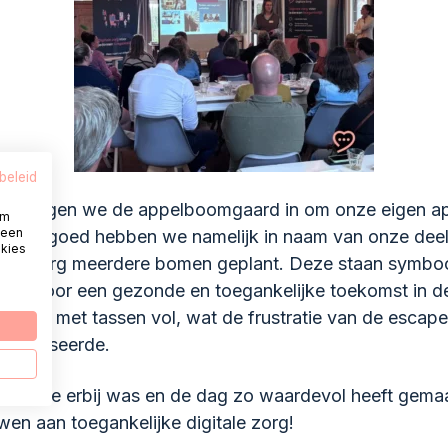
beleid
ies gingen we de appelboomgaard in om onze eigen ap
om
 een
et landgoed hebben we namelijk in naam van onze dee
okies
tale Zorg meerdere bomen geplant. Deze staan symbo
nzet voor een gezonde en toegankelijke toekomst in d
terug met tassen vol, wat de frustratie van de escape
ompenseerde.
een die erbij was en de dag zo waardevol heeft gema
wen aan toegankelijke digitale zorg!