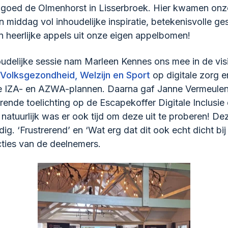
dgoed de Olmenhorst in Lisserbroek. Hier kwamen on
 middag vol inhoudelijke inspiratie, betekenisvolle g
n heerlijke appels uit onze eigen appelbomen!
oudelijke sessie nam Marleen Kennes ons mee in de vis
 Volksgezondheid, Welzijn en Sport
op digitale zorg e
de IZA- en AZWA-plannen. Daarna gaf Janne Vermeule
rende toelichting op de Escapekoffer Digitale Inclusie 
 natuurlijk was er ook tijd om deze uit te proberen! D
ig. ‘Frustrerend’ en ‘Wat erg dat dit ook echt dicht bi
cties van de deelnemers.