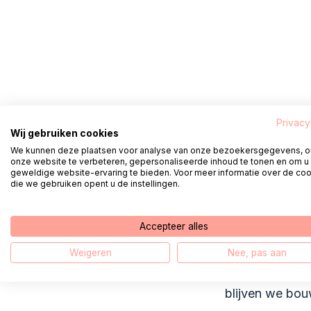
Privacy
Wij gebruiken cookies
Naast de sess
We kunnen deze plaatsen voor analyse van onze bezoekersgegevens, 
onze website te verbeteren, gepersonaliseerde inhoud te tonen en om u
plukken. Op h
geweldige website-ervaring te bieden. Voor meer informatie over de co
Helpdesk Digi
die we gebruiken opent u de instellingen.
gezamenlijke i
Iedereen kwam 
Accepteer alles
ruimschoots c
Weigeren
Nee, pas aan
Dank aan ieder
blijven we bou