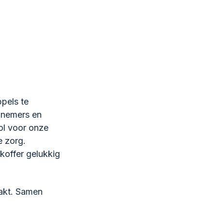
pels te
lnemers en
ol voor onze
e zorg.
koffer gelukkig
akt. Samen