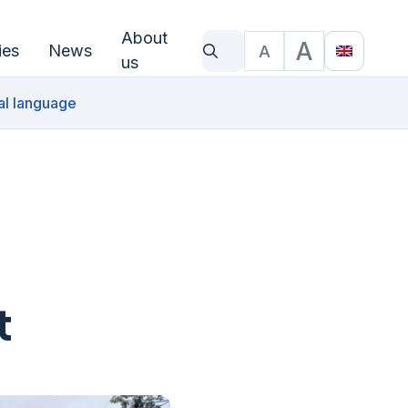
About
A
ies
News
A
What are you looking for?
Text size
Translat
us
al language
t