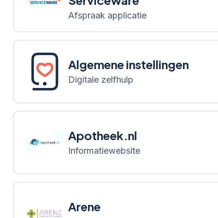
er
etter
pen met letter
rwerpen met letter
Afspraak applicatie
Algemene instellingen
Digitale zelfhulp
Apotheek.nl
Informatiewebsite
Arene