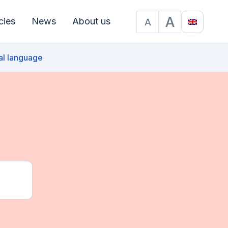
A
cies
News
About us
A
Text size
Translat
al language