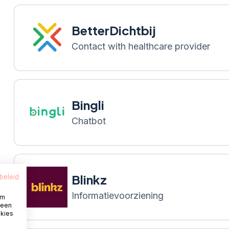
BetterDichtbij
Contact with healthcare provider
Bingli
Chatbot
Blinkz
beleid
Informatievoorziening
om
 een
okies