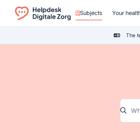
Subjects
Your health
Ga naar de homepagina
The te
What a