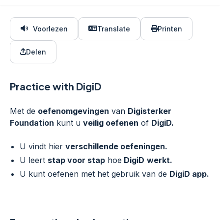
Voorlezen
Translate
Printen
Delen
Practice with DigiD
Met de
oefenomgevingen
van
Digisterker
Foundation
kunt u
veilig oefenen
of
DigiD.
U vindt hier
verschillende oefeningen.
U leert
stap voor stap
hoe
DigiD
werkt.
U kunt oefenen met het gebruik van de
DigiD app.