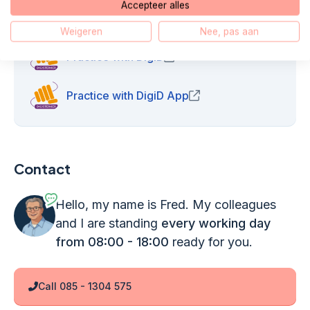
Accepteer alles
Useful Links
Weigeren
Nee, pas aan
Practice with DigiD
(opens in new window)
Practice with DigiD App
(opens in new window)
Contact
Hello, my name is Fred. My colleagues
and I are standing
every working day
from 08:00 - 18:00
ready for you.
Call 085 - 1304 575