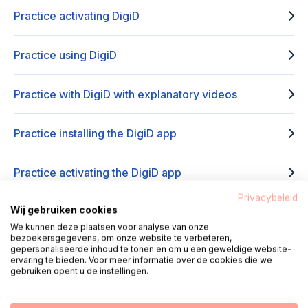
Practice activating DigiD
Practice using DigiD
Practice with DigiD with explanatory videos
Practice installing the DigiD app
Practice activating the DigiD app
Privacybeleid
Wij gebruiken cookies
Practice logging in via the DigiD app
We kunnen deze plaatsen voor analyse van onze
bezoekersgegevens, om onze website te verbeteren,
gepersonaliseerde inhoud te tonen en om u een geweldige website-
Practice adding the ID Check in the DigiD app
ervaring te bieden. Voor meer informatie over de cookies die we
gebruiken opent u de instellingen.