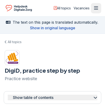
All topics
Vacancies
Ope
Ga naar de homepagina
The text on this page is translated automatically.
Show in original language
All topics
DigiD, practice step by step
Practice website
Show table of contents