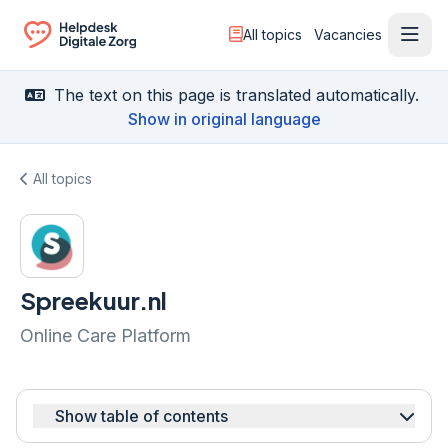
All topics
Vacancies
Ope
Ga naar de homepagina
The text on this page is translated automatically.
Show in original language
All topics
Spreekuur.nl
Online Care Platform
Show table of contents