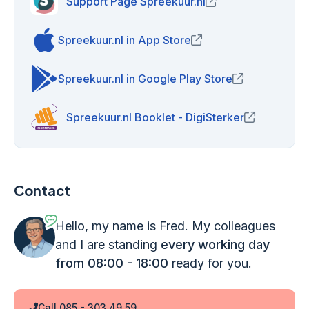
Support Page Spreekuur.nl
(opens in new wind
Spreekuur.nl in App Store
(opens in new window)
Spreekuur.nl in Google Play Store
(opens in new
Spreekuur.nl Booklet - DigiSterker
(opens in n
Contact
Hello, my name is Fred. My colleagues
and I are standing
every working day
from 08:00 - 18:00
ready for you.
Call 085 - 303 49 59