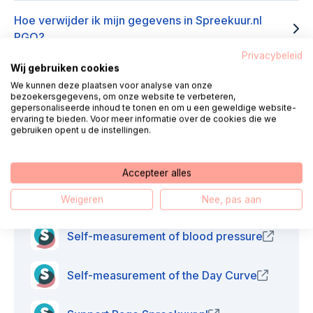
Hoe verwijder ik mijn gegevens in Spreekuur.nl
PGO?
Privacybeleid
Wij gebruiken cookies
We kunnen deze plaatsen voor analyse van onze
bezoekersgegevens, om onze website te verbeteren,
gepersonaliseerde inhoud te tonen en om u een geweldige website-
Useful links
ervaring te bieden. Voor meer informatie over de cookies die we
gebruiken opent u de instellingen.
Frequently asked questions
(opens
Spreekuur.nl
Accepteer alles
Self-measurement of body weight
(opens in 
Weigeren
Nee, pas aan
Self-measurement of blood pressure
(opens 
Self-measurement of the Day Curve
(opens in