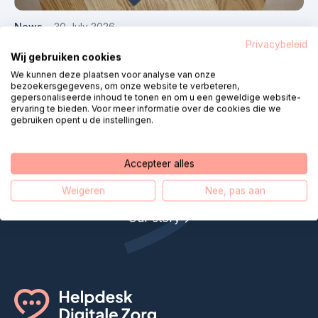
News
30 July 2026
Privacybeleid
Terugblik op een jaar vol impact: ons
Wij gebruiken cookies
jaarverslag 2025 staat online
We kunnen deze plaatsen voor analyse van onze
bezoekersgegevens, om onze website te verbeteren,
gepersonaliseerde inhoud te tonen en om u een geweldige website-
ervaring te bieden. Voor meer informatie over de cookies die we
gebruiken opent u de instellingen.
Accepteer alles
Helpdesk Digital Care makes
remote care closer
Weigeren
Nee, pas aan
Our story