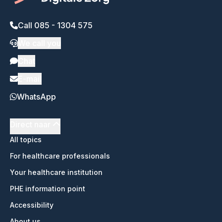
Call 085 - 1304 575
We call you
Chat
E-mail
WhatsApp
Direct naar
All topics
For healthcare professionals
Your healthcare institution
PHE information point
Accessibility
About us