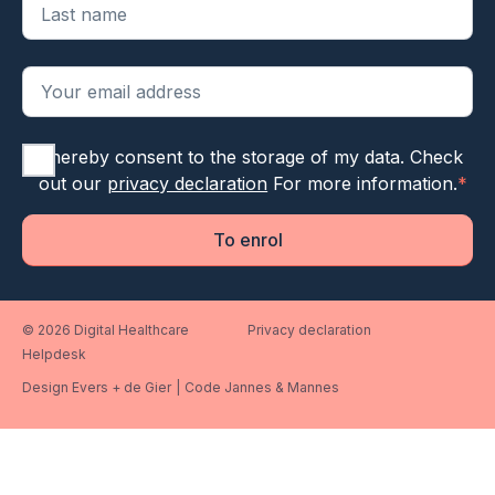
I hereby consent to the storage of my data. Check
out our
privacy declaration
For more information.
*
To enrol
© 2026 Digital Healthcare
Privacy declaration
Helpdesk
Design Evers + de Gier
|
Code Jannes & Mannes