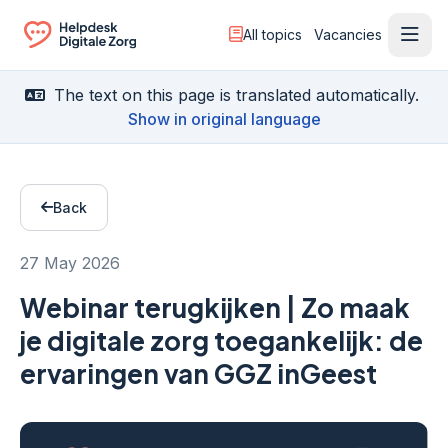
All topics
Vacancies
Ope
Ga naar de homepagina
The text on this page is translated automatically.
Show in original language
Back
27 May 2026
Webinar terugkijken | Zo maak
je digitale zorg toegankelijk: de
ervaringen van GGZ inGeest