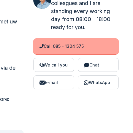
colleagues and I are
standing
every working
day from 08:00 - 18:00
 met uw
ready for you.
Call 085 - 1304 575
We call you
Chat
 via de
E-mail
WhatsApp
ore: