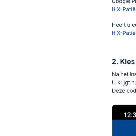
Google Pl
HiX-Patië
Heeft u e
HiX-Patië
2.
Kies
Na het in
U krijgt 
Deze code