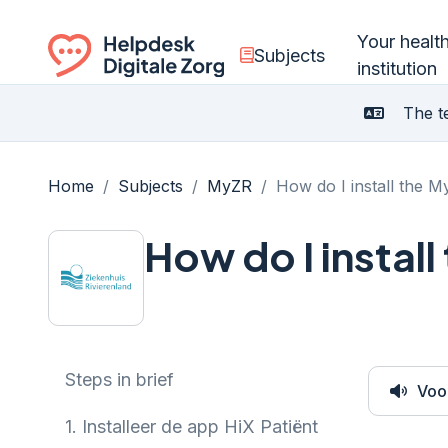
Your healt
Subjects
institution
Ga naar de homepagina
The te
Home
/
Subjects
/
MyZR
/
How do I install the M
How do I instal
Steps in brief
Voo
1.
Installeer de app HiX Patiënt