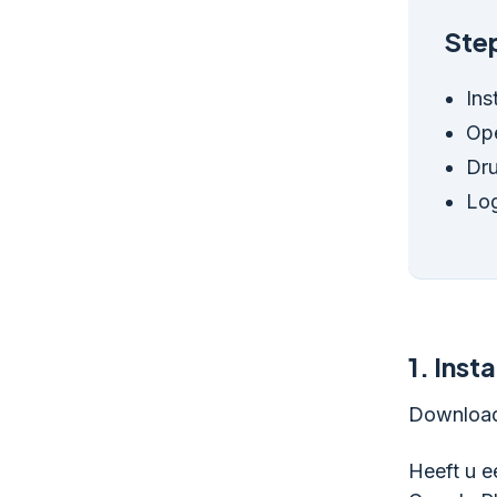
Step
Ins
Ope
Dru
Log
1.
Insta
Download 
Heeft u e