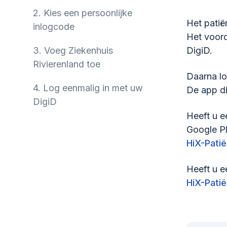
2.
Kies een persoonlijke
Het patië
inlogcode
Het voord
3.
Voeg Ziekenhuis
DigiD.
Rivierenland toe
Daarna lo
4.
Log eenmalig in met uw
De app di
DigiD
Heeft u e
Google Pl
HiX-Patië
Heeft u e
HiX-Patië