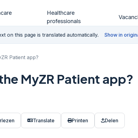
hcare
Healthcare
Vacanc
professionals
xt on this page is translated automatically.
Show in origin
yZR Patient app?
l the MyZR Patient app?
rlezen
Translate
Printen
Delen