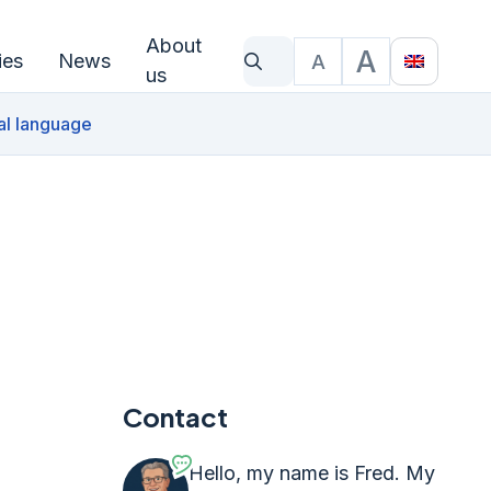
About
A
ies
News
A
What are you looking for?
Text size
Translat
us
al language
Contact
Hello, my name is Fred. My