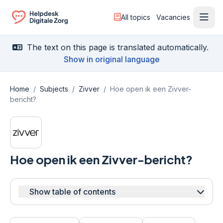
All topics
Vacancies
Ope
Ga naar de homepagina
The text on this page is translated automatically.
Show in original language
Home
/
Subjects
/
Zivver
/
Hoe open ik een Zivver-
bericht?
Hoe open ik een Zivver-bericht?
Show table of contents