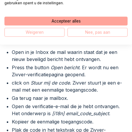
gebruiken opent u de instellingen.
Open een Zivver-bericht met een
Accepteer alles
verificatiemail
Weigeren
Nee, pas aan
Een verificatie-e-mail gebruiken
Open in je Inbox de mail waarin staat dat je een
nieuw beveiligd bericht hebt ontvangen.
Press the button
Open bericht
. Er wordt nu een
Zivver-verificatiepagina geopend.
click on
Stuur mij de code
. Zivver stuurt je een e-
mail met een eenmalige toegangscode.
Ga terug naar je mailbox.
Open de verificatie-e-mail die je hebt ontvangen.
Het onderwerp is
[i18n] email_code_subject
.
Kopieer de eenmalige toegangscode.
Plak de code in het tekstvak op de Zivver-