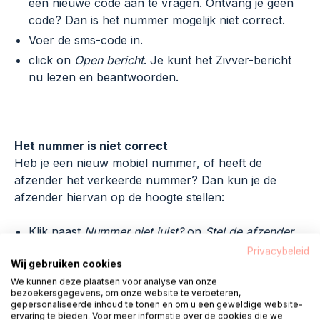
een nieuwe code aan te vragen. Ontvang je geen
code? Dan is het nummer mogelijk niet correct.
Voer de sms-code in.
click on
Open bericht
. Je kunt het Zivver-bericht
nu lezen en beantwoorden.
Het nummer is niet correct
Heb je een nieuw mobiel nummer, of heeft de
afzender het verkeerde nummer? Dan kun je de
afzender hiervan op de hoogte stellen:
Klik naast
Nummer niet juist?
on
Stel de afzender
op de hoogte
.
Privacybeleid
Wij gebruiken cookies
Kies op het volgende scherm een contactmethode
We kunnen deze plaatsen voor analyse van onze
en volg de instructies om de afzender te laten
bezoekersgegevens, om onze website te verbeteren,
weten dat het nummer niet klopt.
gepersonaliseerde inhoud te tonen en om u een geweldige website-
ervaring te bieden. Voor meer informatie over de cookies die we