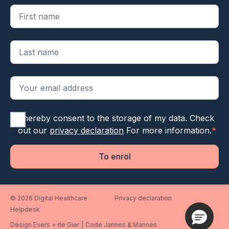
"
*
" geeft vereiste velden aan
I hereby consent to the storage of my data. Check
out our
privacy declaration
For more information.
*
To enrol
© 2026 Digital Healthcare
Privacy declaration
Helpdesk
Design Evers + de Gier
|
Code Jannes & Mannes