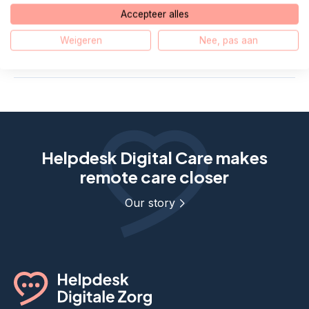
Wat moet ik weten over een PGO zodat ik mijn cliënt
Accepteer alles
goed kan informeren?
Weigeren
Nee, pas aan
Wie legt toestemming vast?
Helpdesk Digital Care makes
remote care closer
Our story