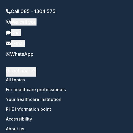
Call 085 - 1304 575
We call you
Chat
E-mail
WhatsApp
Direct naar
All topics
For healthcare professionals
Your healthcare institution
PHE information point
Accessibility
About us