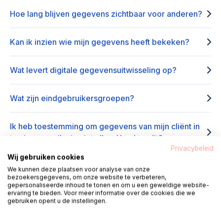
Hoe lang blijven gegevens zichtbaar voor anderen?
Kan ik inzien wie mijn gegevens heeft bekeken?
Wat levert digitale gegevensuitwisseling op?
Wat zijn eindgebruikersgroepen?
Ik heb toestemming om gegevens van mijn cliënt in
te zien maar ik zie niet alles. Hoe kan dit?
Privacybeleid
Wij gebruiken cookies
Wat levert digitale gegevensuitwisseling op?
We kunnen deze plaatsen voor analyse van onze
bezoekersgegevens, om onze website te verbeteren,
gepersonaliseerde inhoud te tonen en om u een geweldige website-
ervaring te bieden. Voor meer informatie over de cookies die we
Wat is een viewer?
gebruiken opent u de instellingen.