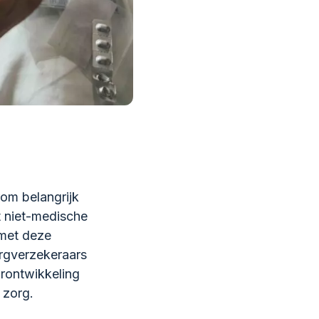
om belangrijk
 niet-medische
 met deze
orgverzekeraars
rontwikkeling
 zorg.