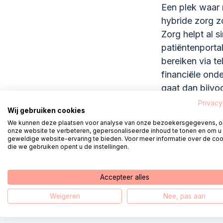
Een plek waar 
hybride zorg zo
Zorg helpt al 
patiëntenporta
bereiken via t
financiële ond
gaat dan bijvoo
toepassing van
Privacy
Wij gebruiken cookies
verbetering en
We kunnen deze plaatsen voor analyse van onze bezoekersgegevens, 
krijgen die zij
onze website te verbeteren, gepersonaliseerde inhoud te tonen en om u
geweldige website-ervaring te bieden. Voor meer informatie over de co
die we gebruiken opent u de instellingen.
De financiële 
zomer tot 1 jul
Accepteer alles
Weigeren
Nee, pas aan