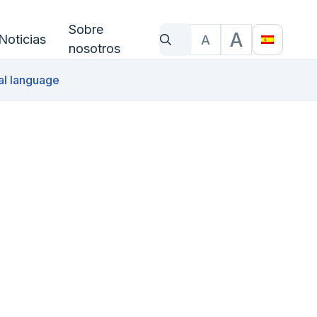
Sobre
A
Noticias
A
¿Qué estás buscando?
Tamano del texto
Translat
nosotros
al language