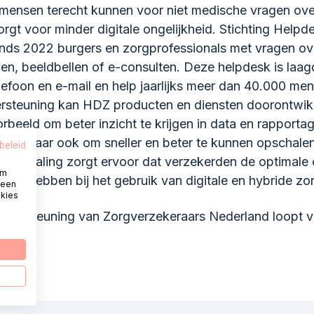
mensen terecht kunnen voor niet medische vragen over
rgt voor minder digitale ongelijkheid. Stichting Helpde
sinds 2022 burgers en zorgprofessionals met vragen ov
len, beeldbellen of e-consulten. Deze helpdesk is laag
elefoon en e-mail en help jaarlijks meer dan 40.000 me
ersteuning kan HDZ producten en diensten doorontwik
rbeeld om beter inzicht te krijgen in data en rapporta
 AI, maar ook om sneller en beter te kunnen opschale
beleid
 opschaling zorgt ervoor dat verzekerden de optimale
om
 nodig hebben bij het gebruik van digitale en hybride zo
 een
okies
ondersteuning van Zorgverzekeraars Nederland loopt 
i 2026.