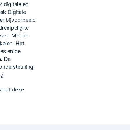
 digitale en
sk Digitale
er bijvoorbeeld
drempelig te
nsen. Met de
kelen. Het
ges en de
n. De
 ondersteuning
rg.
vanaf deze