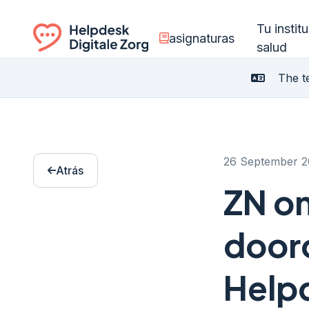
Tu instit
asignaturas
salud
Ga naar de homepagina
The te
26 September 2
Atrás
ZN o
door
Helpd