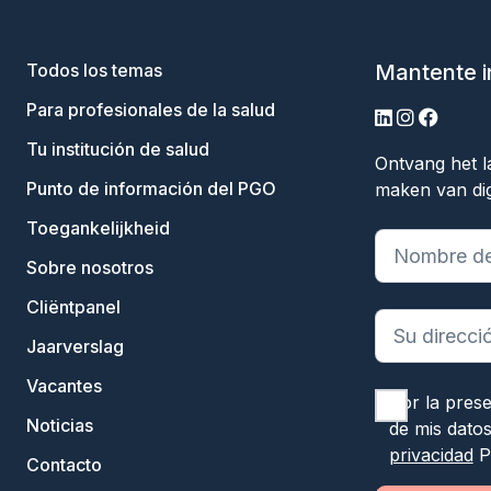
Todos los temas
Mantente 
Para profesionales de la salud
linkedin
instagram
facebo
Tu institución de salud
Ontvang het l
Punto de información del PGO
maken van dig
Toegankelijkheid
"
*
" indica c
Sobre nosotros
Cliëntpanel
Jaarverslag
Vacantes
Por la pres
Noticias
de mis dato
privacidad
P
Contacto