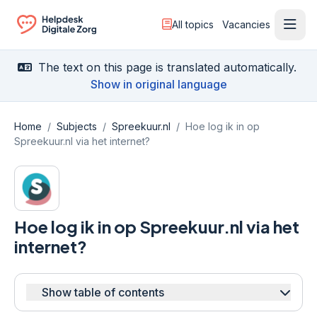
All topics
Vacancies
Ope
Ga naar de homepagina
The text on this page is translated automatically.
Show in original language
Home
/
Subjects
/
Spreekuur.nl
/
Hoe log ik in op
Spreekuur.nl via het internet?
Hoe log ik in op Spreekuur.nl via het
internet?
Show table of contents