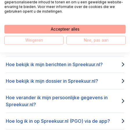
gepersonaliseerde inhoud te tonen en om u een geweldige website-
ervaring te bieden. Voor meer informatie over de cookies die we
gebruiken opent u de instellingen.
Frequently asked questions about
Spreekuur.nl
Accepteer alles
Weigeren
Nee, pas aan
Hoe accepteer ik een uitnodiging van mijn zorg- of
hulpverlener voor Spreekuur.nl?
Hoe bekijk ik mijn berichten in Spreekuur.nl?
Hoe bekijk ik mijn dossier in Spreekuur.nl?
Hoe verander ik mijn persoonlijke gegevens in
Spreekuur.nl?
Hoe log ik in op Spreekuur.nl (PGO) via de app?