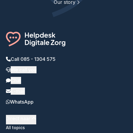
Our story
Call 085 - 1304 575
We call you
Chat
E-mail
WhatsApp
Direct naar
All topics