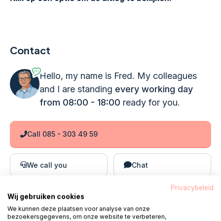
Contact
Hello, my name is Fred. My colleagues
and I are standing
every working day
from 08:00 - 18:00
ready for you.
Call 085 - 303 49 59
We call you
Chat
Privacybeleid
E-mail
WhatsApp
Wij gebruiken cookies
We kunnen deze plaatsen voor analyse van onze
bezoekersgegevens, om onze website te verbeteren,