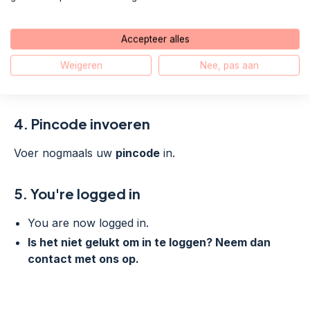
Geen melding en geen camera:
– Ga naar
instellingen
.
Accepteer alles
– Kies
DigiD
.
Weigeren
Nee, pas aan
– Geef toestemming voor de
camera.
4.
Pincode invoeren
Voer nogmaals uw
pincode
in.
5.
You're logged in
You are now logged in.
Is het niet gelukt om in te loggen? Neem dan
contact met ons op.