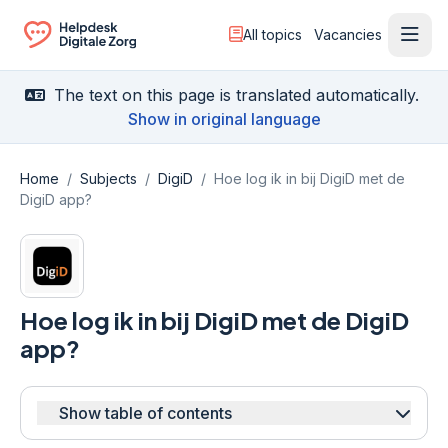
All topics
Vacancies
Ope
Ga naar de homepagina
The text on this page is translated automatically.
Show in original language
Home
/
Subjects
/
DigiD
/
Hoe log ik in bij DigiD met de
DigiD app?
Hoe log ik in bij DigiD met de DigiD
app?
Show table of contents