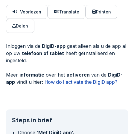
Voorlezen
Translate
Printen
Delen
Inloggen via de
DigiD-app
gaat alleen als u de app al
op uw
telefoon of tablet
heeft geïnstalleerd en
ingesteld.
Meer
informatie
over het
activeren
van de
DigiD-
app
vindt u hier:
How do I activate the DigiD app?
Steps in brief
Choose
‘Met DigiD app’.