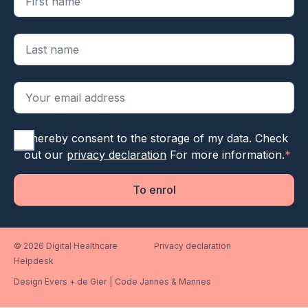
I hereby consent to the storage of my data. Check
out our
privacy declaration
For more information.
*
To enrol
© 2026 Digital Healthcare
Privacy declaration
Helpdesk
Design Evers + de Gier
|
Code Jannes & Mannes