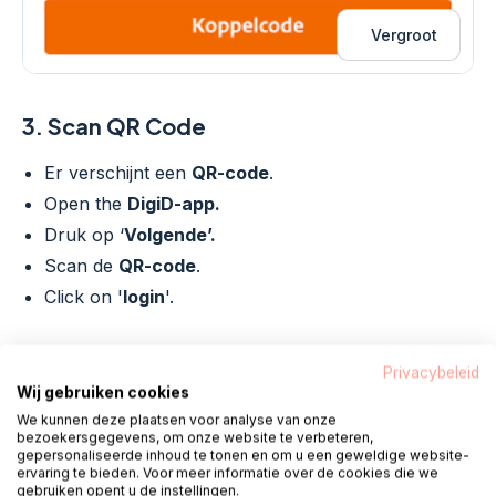
Vergroot
3.
Scan QR Code
Er verschijnt een
QR-code
.
Open the
DigiD-app.
Druk op ‘
Volgende’.
Scan de
QR-code
.
Click on '
login
'.
Privacybeleid
Wij gebruiken cookies
Camera toestemming
We kunnen deze plaatsen voor analyse van onze
bezoekersgegevens, om onze website te verbeteren,
gepersonaliseerde inhoud te tonen en om u een geweldige website-
De eerste keer is soms
toestemming
nodig.
ervaring te bieden. Voor meer informatie over de cookies die we
Ziet u een melding? Geef
toestemming.
gebruiken opent u de instellingen.