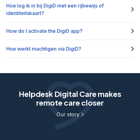
Hoe log ik in bij DigiD met een rijbewijs of
identiteitskaart?
How do I activate the DigiD app?
Hoe werkt machtigen via DigiD?
Helpdesk Digital Care makes
remote care closer
Our story